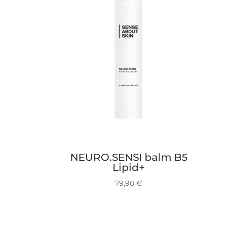
NEURO.SENSI balm B5
Lipid+
79,90
€