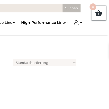
0
ce Line
High-Performance Line