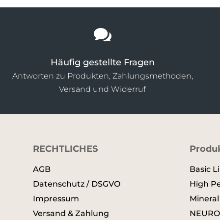

Häufig gestellte Fragen
Antworten zu Produkten, Zahlungsmethoden,
Versand und Widerruf
RECHTLICHES
Produk
AGB
Basic L
Datenschutz / DSGVO
High P
Impressum
Minera
Versand & Zahlung
NEURO.