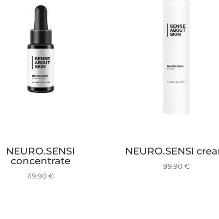
NEURO.SENSI
NEURO.SENSI cre
concentrate
99,90
€
69,90
€