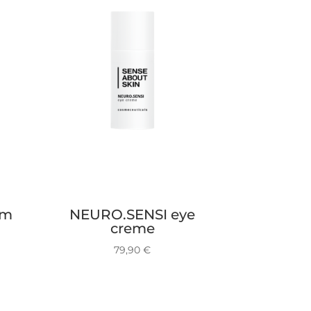
am
NEURO.SENSI eye
creme
79,90
€