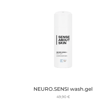
NEURO.SENSI wash.gel
49,90
€