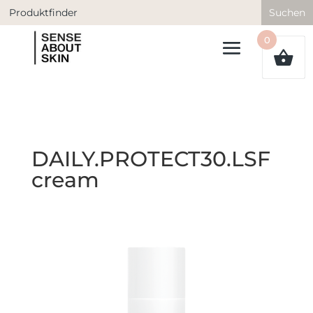
Search
for:
0
DAILY.PROTECT30.LSF
cream